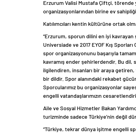
Erzurum Valisi Mustafa Çiftçi, törende
organizasyonlarından birine ev sahipliğ
Katılımcıları kentin kültürüne ortak olm
“Erzurum, sporun dilini en iyi kavrayan
Universiade ve 2017 EYOF Kış Sporları O
spor organizasyonunu başarıyla tamaml
kavramış ender şehirlerdendir. Bu dil, 
ilgilendiren, insanları bir araya getiren
bir dildir. Spor alanındaki rekabet gücün
Sporcularımız bu organizasyonlar sayes
engelli vatandaşlarımızın cesaretlendirilm
Aile ve Sosyal Hizmetler Bakan Yardımcı
turizminde sadece Türkiye’nin değil dü
“Türkiye, tekrar dünya işitme engelli 