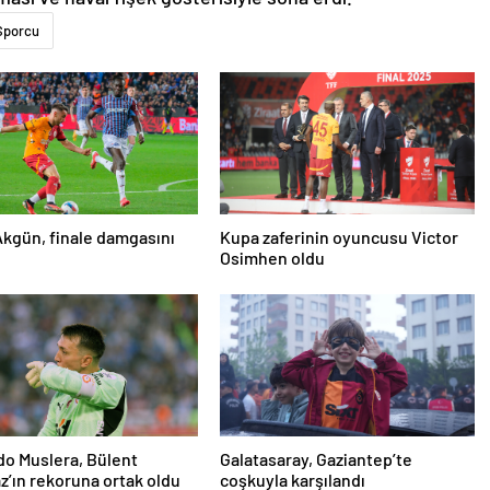
Sporcu
kgün, finale damgasını
Kupa zaferinin oyuncusu Victor
Osimhen oldu
o Muslera, Bülent
Galatasaray, Gaziantep’te
’ın rekoruna ortak oldu
coşkuyla karşılandı