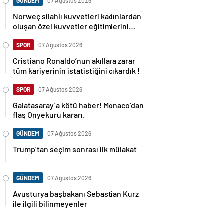
GÜNDEM
07 Ağustos 2026
Norweç silahlı kuvvetleri kadınlardan
oluşan özel kuvvetler eğitimlerini
başlattı.
SPOR
07 Ağustos 2026
Cristiano Ronaldo’nun akıllara zarar
tüm kariyerinin istatistiğini çıkardık !
SPOR
07 Ağustos 2026
Galatasaray’a kötü haber! Monaco’dan
flaş Onyekuru kararı.
GÜNDEM
07 Ağustos 2026
Trump’tan seçim sonrası ilk mülakat
GÜNDEM
07 Ağustos 2026
Avusturya başbakanı Sebastian Kurz
ile ilgili bilinmeyenler