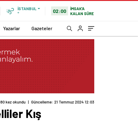
İMSAK'A
İSTANBUL
02:00
KALAN SÜRE
°
Yazarlar
Gazeteler
liler Kış