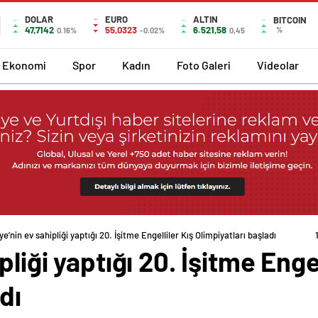
DOLAR
EURO
ALTIN
BITCOIN
47,7142
55,0323
6.521,58
%
0.16%
-0.02%
0,45
Ekonomi
Spor
Kadın
Foto Galeri
Videolar
ye’nin ev sahipliği yaptığı 20. İşitme Engelliler Kış Olimpiyatları başladı
pliği yaptığı 20. İşitme Engel
dı