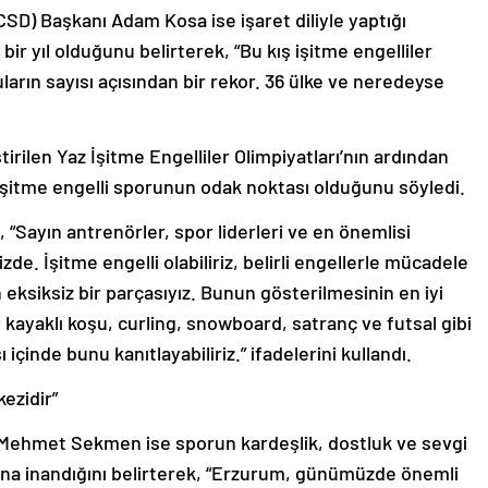
SD) Başkanı Adam Kosa ise işaret diliyle yaptığı
r yıl olduğunu belirterek, “Bu kış işitme engelliler
uların sayısı açısından bir rekor. 36 ülke ve neredeyse
rilen Yaz İşitme Engelliler Olimpiyatları’nın ardından
 işitme engelli sporunun odak noktası olduğunu söyledi.
 “Sayın antrenörler, spor liderleri ve en önemlisi
zde. İşitme engelli olabiliriz, belirli engellerle mücadele
ksiksiz bir parçasıyız. Bunun gösterilmesinin en iyi
i, kayaklı koşu, curling, snowboard, satranç ve futsal gibi
içinde bunu kanıtlayabiliriz.” ifadelerini kullandı.
ezidir”
Mehmet Sekmen ise sporun kardeşlik, dostluk ve sevgi
ına inandığını belirterek, “Erzurum, günümüzde önemli