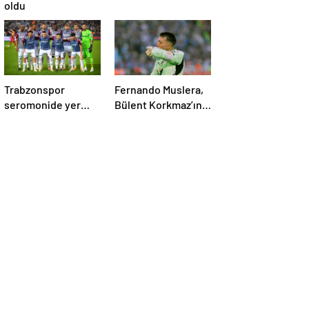
oldu
Trabzonspor
Fernando Muslera,
seromonide yer
Bülent Korkmaz’ın
almadı!
rekoruna ortak oldu