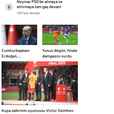
Neymar PSG’de atmaya ve
attırmaya tam gaz devam
5
ediyor!
1107 kez okundu
Cumhurbaşkanı
Yunus Akgün, finale
Erdoğan,
damgasını vurdu
Galatasaray’ı tebrik
etti
Kupa zaferinin oyuncusu Victor Osimhen