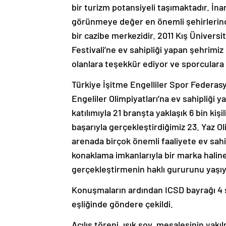
bir turizm potansiyeli taşımaktadır. İn
görünmeye değer en önemli şehirlerind
bir cazibe merkezidir. 2011 Kış Üniversi
Festivali’ne ev sahipliği yapan şehrimi
olanlara teşekkür ediyor ve sporculara 
Türkiye İşitme Engelliler Spor Federasy
Engeliler Olimpiyatları’na ev sahipliği y
katılımıyla 21 branşta yaklaşık 6 bin kiş
başarıyla gerçekleştirdiğimiz 23. Yaz O
arenada birçok önemli faaliyete ev sahip
konaklama imkanlarıyla bir marka haline
gerçekleştirmenin haklı gururunu yaşı
Konuşmaların ardından ICSD bayrağı 4 s
eşliğinde göndere çekildi.
Acılış töreni, ışık şov, meşalesinin yakı