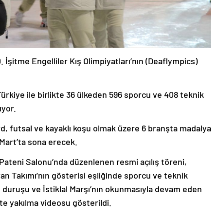
0. İşitme Engelliler Kış Olimpiyatları’nın (Deaflympics)
rkiye ile birlikte 36 ülkeden 596 sporcu ve 408 teknik
ıyor.
ard, futsal ve kayaklı koşu olmak üzere 6 branşta madalya
 Mart’ta sona erecek.
Pateni Salonu’nda düzenlenen resmi açılış töreni,
 Takımı’nın gösterisi eşliğinde sporcu ve teknik
ı duruşu ve İstiklal Marşı’nın okunmasıyla devam eden
e yakılma videosu gösterildi.