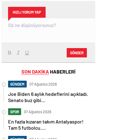
HIZLI YORUM YAP
GÖNDER
SON DAKİKA
HABERLERİ
GÜNDEM
07 Ağustos 2026
Joe Biden 6 aylık hedeflerini açıkladı.
Senato buz gibi…
SPOR
07 Ağustos 2026
En fazla kızaran takım Antalyaspor!
Tam 5 futbolcu….