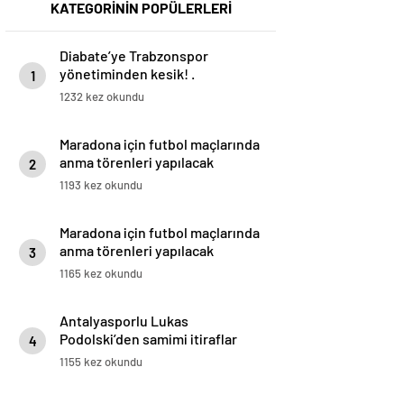
KATEGORİNİN POPÜLERLERİ
Diabate’ye Trabzonspor
yönetiminden kesik! .
1
1232 kez okundu
Maradona için futbol maçlarında
anma törenleri yapılacak
2
1193 kez okundu
Maradona için futbol maçlarında
anma törenleri yapılacak
3
1165 kez okundu
Antalyasporlu Lukas
Podolski’den samimi itiraflar
4
“Türkiye benim ikinci vatanım” .
1155 kez okundu