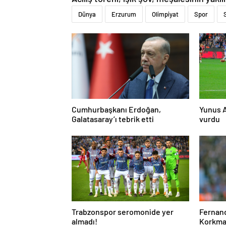
Dünya
Erzurum
Olimpiyat
Spor
Cumhurbaşkanı Erdoğan,
Yunus A
Galatasaray’ı tebrik etti
vurdu
Trabzonspor seromonide yer
Fernand
almadı!
Korkmaz