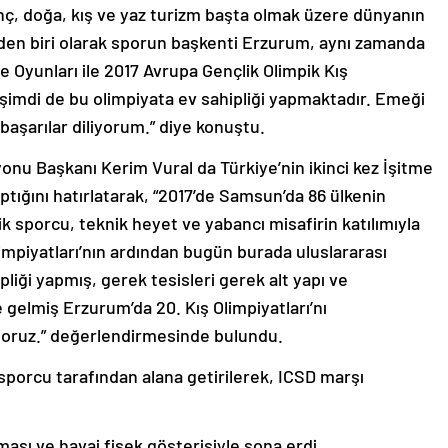
anç, doğa, kış ve yaz turizm başta olmak üzere dünyanın
en biri olarak sporun başkenti Erzurum, aynı zamanda
te Oyunları ile 2017 Avrupa Gençlik Olimpik Kış
z şimdi de bu olimpiyata ev sahipliği yapmaktadır. Emeği
başarılar diliyorum.” diye konuştu.
onu Başkanı Kerim Vural da Türkiye’nin ikinci kez İşitme
aptığını hatırlatarak, “2017’de Samsun’da 86 ülkenin
ilik sporcu, teknik heyet ve yabancı misafirin katılımıyla
limpiyatları’nın ardından bugün burada uluslararası
liği yapmış, gerek tesisleri gerek alt yapı ve
 gelmiş Erzurum’da 20. Kış Olimpiyatları’nı
yoruz.” değerlendirmesinde bulundu.
porcu tarafından alana getirilerek, ICSD marşı
lması ve havai fişek gösterisiyle sona erdi.