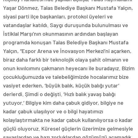
Yaşar Dönmez, Talas Belediye Başkanı Mustafa Yalçın,
siyasi parti ilçe başkanları, protokol üyeleri ve
vatandaşlar katıldı. Saygı duruşunda bulunulması ve
İstiklal Marşı’nın okunmasının ardından başlayan
programda konuşan Talas Belediye Başkanı Mustafa
Yalçın, “Espor Arena ve İnovasyon Merkezi’ni açarken,
biraz daha farklı bir teknolojik olaya şahit olmanın ve
onun kıvılcımını çakmanın heyecanı ile buradayız. Bizim
çocukluğumuzda ve talebeliğimizde hocalarımız bize
vasiyet ederken, ‘büyük balık, küçük balığı yutar’
derlerdi. Şimdi o değişti. ‘Hızlı balık yavaş balığı
yutuyor.’ Bilgiye kim daha çabuk gidiyor, bilgiye ne
kadar çabuk ulaşılıyor ve o bilgi hayatımızı
kolaylaştırmakta ne kadar çabuk kullanılıyorsa o kadar
güçlü oluyoruz. Küresel güçlerin üzerimize gelmesiyle
savaşlardan ve bazı zorluklardan gözümüzü açamadık.