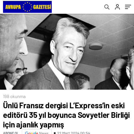
ajanlık yapmış
198 okunma
Ünlü Fransız dergisi L’Express’in eski
editörü 35 yıl boyunca Sovyetler Birliği
için ajanlık yapmış
22 Mart 2024 00:54
ABONE OL
News