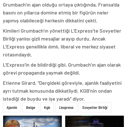
Grumbach’ın ajan olduğu ortaya çıktığında, Fransa’da
basını on yıllarca domine etmiş bir figürün neler
yapmış olabileceği herkesin dikkatini çekti.
Kimileri Grumbach’ın yönettiği L’Express’te Sovyetler
Birliği yanlısı gizli mesajlar arayıp durdu. Ancak
L’Express genellikle ılımlı, liberal ve merkez siyaset
rotasındaydı.
L’Express’in de bildirdiği gibi, Grumbach’ın ajan olarak
görevi propaganda yaymak değildi.
Etienne Girard, “Dergideki göreviyle, ajanlık faaliyetini
ayrı tutmak konusunda dikkatliydi. KGB’nin ondan
istediği de buydu ve işe yaradı” diyor.
Ajanlık
Belge
Kgb
L'express
Sovyetler Birliği