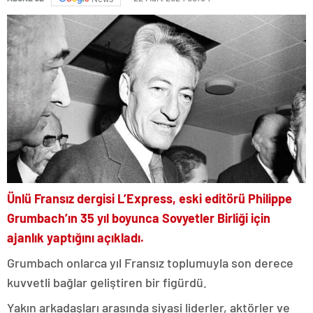
Ünlü Fransız dergisi L’Express, eski editörü Philippe
Grumbach’ın 35 yıl boyunca Sovyetler Birliği için
ajanlık yaptığını açıkladı.
Grumbach onlarca yıl Fransız toplumuyla son derece
kuvvetli bağlar geliştiren bir figürdü.
Yakın arkadaşları arasında siyasi liderler, aktörler ve