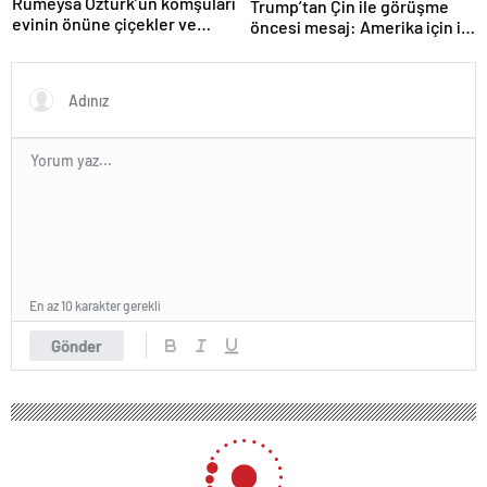
Rümeysa Öztürk’ün komşuları
Trump’tan Çin ile görüşme
evinin önüne çiçekler ve
öncesi mesaj: Amerika için iyi
notlar bıraktı
bir anlaşma yapmalıyız
En az 10 karakter gerekli
Gönder