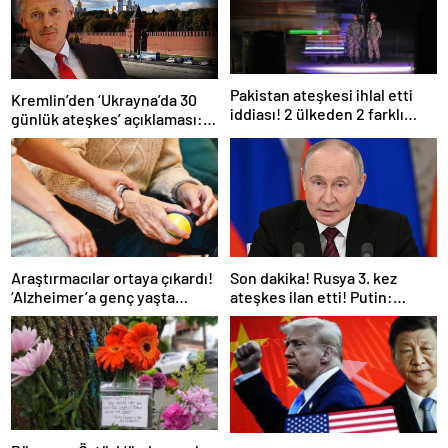
Pakistan ateşkesi ihlal etti
Kremlin’den ‘Ukrayna’da 30
iddiası! 2 ülkeden 2 farklı
günlük ateşkes’ açıklaması:
açıklama
Bunu iyice düşünmeliyiz
Araştırmacılar ortaya çıkardı!
Son dakika! Rusya 3. kez
‘Alzheimer’a genç yaşta
ateşkes ilan etti! Putin:
yakalanabilirsiniz’
Erdoğan ile görüşme
gerçekleştireceğiz