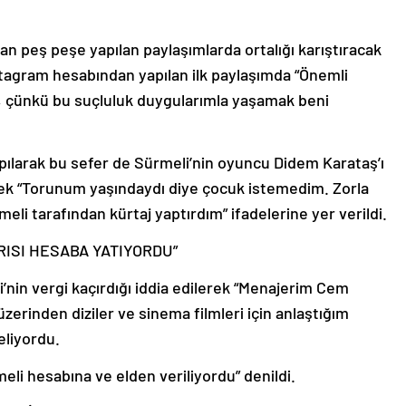
n peş peşe yapılan paylaşımlarda ortalığı karıştıracak
stagram hesabından yapılan ilk paylaşımda “Önemli
m, çünkü bu suçluluk duygularımla yaşamak beni
apılarak bu sefer de Sürmeli’nin oyuncu Didem Karataş’ı
erek “Torunum yaşındaydı diye çocuk istemedim. Zorla
li tarafından kürtaj yaptırdım” ifadelerine yer verildi.
RISI HESABA YATIYORDU”
i’nin vergi kaçırdığı iddia edilerek “Menajerim Cem
üzerinden diziler ve sinema filmleri için anlaştığım
eliyordu.
li hesabına ve elden veriliyordu” denildi.