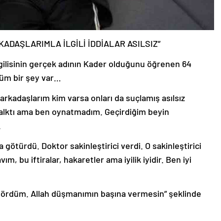
ADAŞLARIMLA İLGİLİ İDDİALAR ASILSIZ”
vgilisinin gerçek adının Kader olduğunu öğrenen 64
üm bir şey var…
kadaşlarım kim varsa onları da suçlamış asılsız
kalktı ama ben oynatmadım. Geçirdiğim beyin
.
 götürdü. Doktor sakinleştirici verdi. O sakinleştirici
m, bu iftiralar, hakaretler ama iyilik iyidir. Ben iyi
u gördüm. Allah düşmanımın başına vermesin” şeklinde