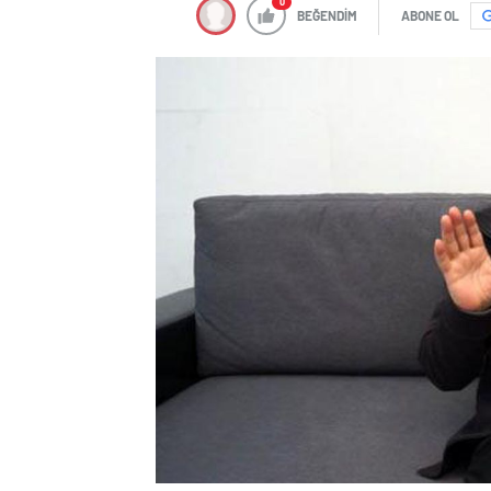
0
BEĞENDİM
ABONE OL