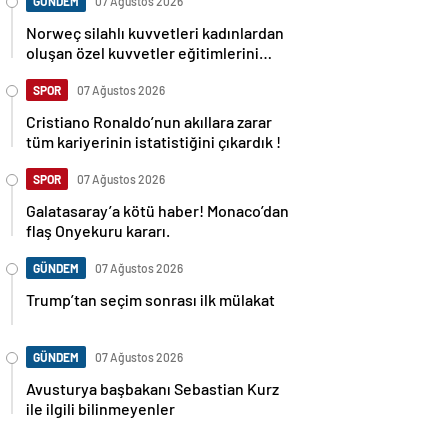
GÜNDEM
07 Ağustos 2026
Norweç silahlı kuvvetleri kadınlardan
oluşan özel kuvvetler eğitimlerini
başlattı.
SPOR
07 Ağustos 2026
Cristiano Ronaldo’nun akıllara zarar
tüm kariyerinin istatistiğini çıkardık !
SPOR
07 Ağustos 2026
Galatasaray’a kötü haber! Monaco’dan
flaş Onyekuru kararı.
GÜNDEM
07 Ağustos 2026
Trump’tan seçim sonrası ilk mülakat
GÜNDEM
07 Ağustos 2026
Avusturya başbakanı Sebastian Kurz
ile ilgili bilinmeyenler