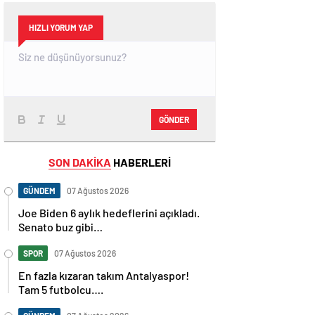
HIZLI YORUM YAP
GÖNDER
SON DAKİKA
HABERLERİ
GÜNDEM
07 Ağustos 2026
Joe Biden 6 aylık hedeflerini açıkladı.
Senato buz gibi…
SPOR
07 Ağustos 2026
En fazla kızaran takım Antalyaspor!
Tam 5 futbolcu….