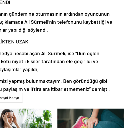
ENDİ
yanın gündemine oturmasının ardından oyuncunun
Açıklamada Ali Sürmeli’nin telefonunu kaybettiği ve
ar yapıldığı söylendi.
LİKTEN UZAK
medya hesabı açan Ali Sürmeli, ise “Dün öğlen
tü niyetli kişiler tarafından ele geçirildi ve
ylaşımlar yapıldı.
lerimizi yapmış bulunmaktayım. Ben göründüğü gibi
 paylaşım ve iftiralara itibar etmemeniz” demişti.
osyal Medya