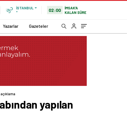
İMSAK'A
İSTANBUL
02:00
KALAN SÜRE
°
Yazarlar
Gazeteler
i açıklama
sabından yapılan