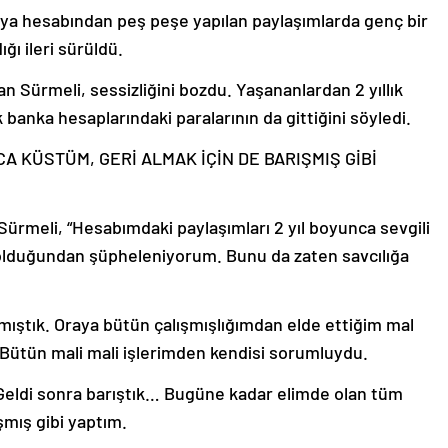
dya hesabından peş peşe yapılan paylaşımlarda genç bir
ğı ileri sürüldü.
n Sürmeli, sessizliğini bozdu. Yaşananlardan 2 yıllık
 banka hesaplarındaki paralarının da gittiğini söyledi.
A KÜSTÜM, GERİ ALMAK İÇİN DE BARIŞMIŞ GİBİ
Sürmeli, “Hesabımdaki paylaşımları 2 yıl boyunca sevgili
 olduğundan şüpheleniyorum. Bunu da zaten savcılığa
lmıştık. Oraya bütün çalışmışlığımdan elde ettiğim mal
 Bütün mali mali işlerimden kendisi sorumluydu.
Geldi sonra barıştık… Bugüne kadar elimde olan tüm
ışmış gibi yaptım.