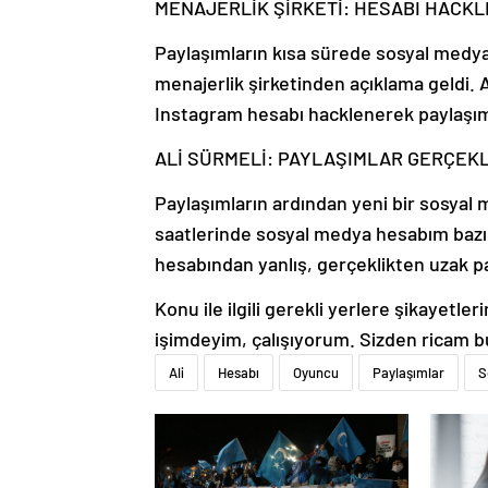
MENAJERLİK ŞİRKETİ: HESABI HACKL
Paylaşımların kısa sürede sosyal med
menajerlik şirketinden açıklama geldi. 
Instagram hesabı hacklenerek paylaşıml
ALİ SÜRMELİ: PAYLAŞIMLAR GERÇEK
Paylaşımların ardından yeni bir sosyal 
saatlerinde sosyal medya hesabım bazı kö
hesabından yanlış, gerçeklikten uzak pa
Konu ile ilgili gerekli yerlere şikayet
işimdeyim, çalışıyorum. Sizden ricam bu
Ali
Hesabı
Oyuncu
Paylaşımlar
S