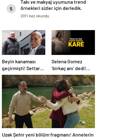
Takı ve makyaj uyumuna trend
örnekleri sizler için derledik.
5
2011 kez okundu
Beyin kanaması
Selena Gomez
geçirmişti! Settar
‘birkaç anı’ dedi!
Tanrıöğen köy
Sevgilisiyle dudak
hayatını anlattı:
dudağa poz
Elektrik bile yok
Uzak Şehir yeni bölüm fragmanı! Annelerin