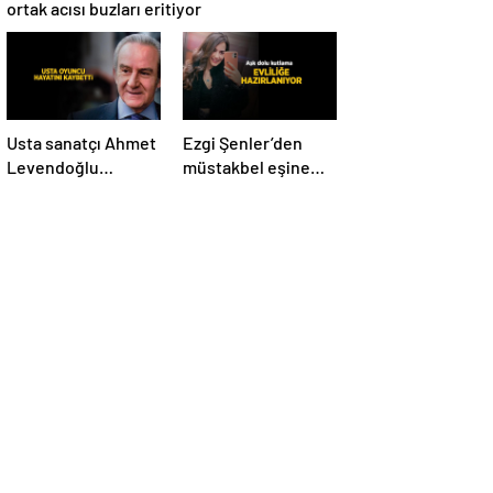
ortak acısı buzları eritiyor
Usta sanatçı Ahmet
Ezgi Şenler’den
Levendoğlu
müstakbel eşine
hayatını kaybetti!
aşk dolu kutlama!
Peş peşe başsağlığı
‘Canımın en içi…’
mesajları