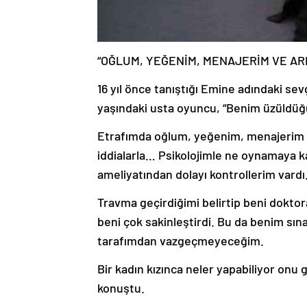
“OĞLUM, YEĞENİM, MENAJERİM VE ARK
16 yıl önce tanıştığı Emine adındaki se
yaşındaki usta oyuncu, “Benim üzüldüğ
Etrafımda oğlum, yeğenim, menajerim ar
iddialarla… Psikolojimle ne oynamaya 
ameliyatından dolayı kontrollerim vardı
Travma geçirdiğimi belirtip beni doktora
beni çok sakinleştirdi. Bu da benim sınavı
tarafımdan vazgeçmeyeceğim.
Bir kadın kızınca neler yapabiliyor on
konuştu.