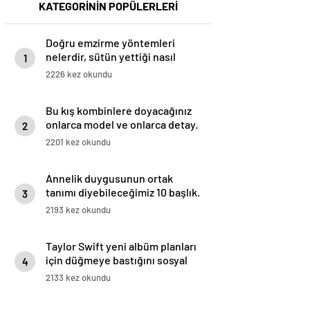
KATEGORİNİN POPÜLERLERİ
Doğru emzirme yöntemleri
nelerdir, sütün yettiği nasıl
1
anlaşılır?
2226 kez okundu
Bu kış kombinlere doyacağınız
onlarca model ve onlarca detay.
2
2201 kez okundu
Annelik duygusunun ortak
tanımı diyebileceğimiz 10 başlık.
3
2193 kez okundu
Taylor Swift yeni albüm planları
için düğmeye bastığını sosyal
4
medyadan duyurdu!
2133 kez okundu