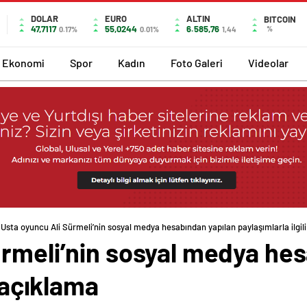
DOLAR
EURO
ALTIN
BITCOIN
47,7117
55,0244
6.585,76
%
0.17%
0.01%
1,44
Ekonomi
Spor
Kadın
Foto Galeri
Videolar
Usta oyuncu Ali Sürmeli’nin sosyal medya hesabından yapılan paylaşımlarla ilgil
ürmeli’nin sosyal medya he
i açıklama