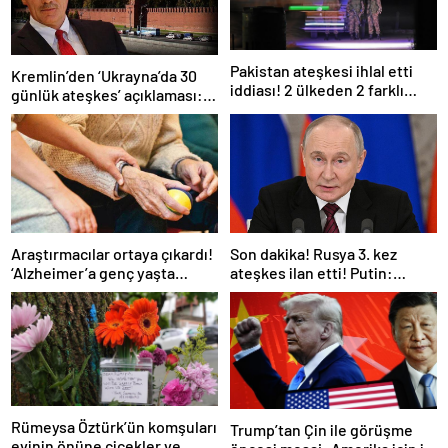
Pakistan ateşkesi ihlal etti
Kremlin’den ‘Ukrayna’da 30
iddiası! 2 ülkeden 2 farklı
günlük ateşkes’ açıklaması:
açıklama
Bunu iyice düşünmeliyiz
Araştırmacılar ortaya çıkardı!
Son dakika! Rusya 3. kez
‘Alzheimer’a genç yaşta
ateşkes ilan etti! Putin:
yakalanabilirsiniz’
Erdoğan ile görüşme
gerçekleştireceğiz
Rümeysa Öztürk’ün komşuları
Trump’tan Çin ile görüşme
evinin önüne çiçekler ve