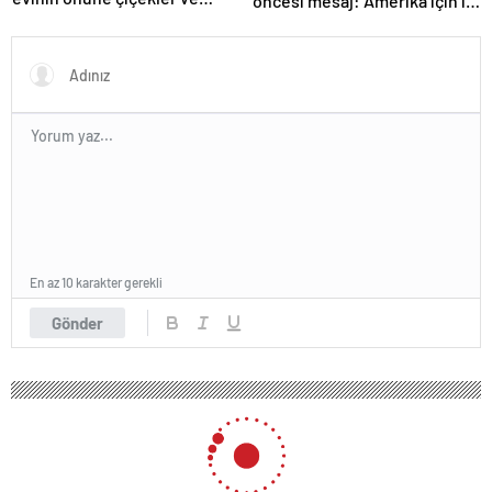
öncesi mesaj: Amerika için iyi
notlar bıraktı
bir anlaşma yapmalıyız
En az 10 karakter gerekli
Gönder