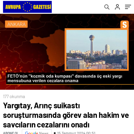
onadı
177 okunma
Yargıtay, Arınç suikastı
soruşturmasında görev alan hakim ve
savcıların cezalarını onadı
15 Temmuz 2024 00:51
ABONE OL
News