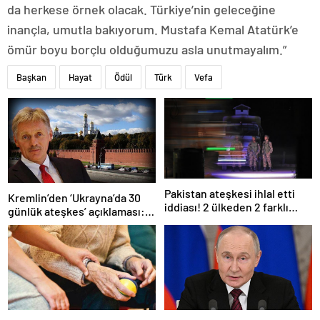
da herkese örnek olacak. Türkiye’nin geleceğine
inançla, umutla bakıyorum. Mustafa Kemal Atatürk’e
ömür boyu borçlu olduğumuzu asla unutmayalım.”
Başkan
Hayat
Ödül
Türk
Vefa
Pakistan ateşkesi ihlal etti
Kremlin’den ‘Ukrayna’da 30
iddiası! 2 ülkeden 2 farklı
günlük ateşkes’ açıklaması:
açıklama
Bunu iyice düşünmeliyiz