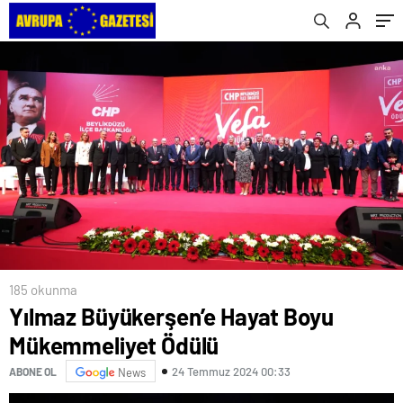
185 okunma
Yılmaz Büyükerşen’e Hayat Boyu
Mükemmeliyet Ödülü
24 Temmuz 2024 00:33
ABONE OL
News