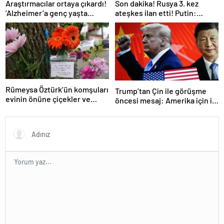
Araştırmacılar ortaya çıkardı!
Son dakika! Rusya 3. kez
‘Alzheimer’a genç yaşta
ateşkes ilan etti! Putin:
yakalanabilirsiniz’
Erdoğan ile görüşme
gerçekleştireceğiz
Rümeysa Öztürk’ün komşuları
Trump’tan Çin ile görüşme
evinin önüne çiçekler ve
öncesi mesaj: Amerika için iyi
notlar bıraktı
bir anlaşma yapmalıyız