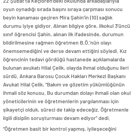
22 Şubat’ta Keçiören’deki okulunda arkadaşlarıyla
oyun oynadığı sırada başını sıraya çarpması sonucu
beyin kanaması geçiren Mira Şahin’in (10) sağlık
durumu iyiye gidiyor. Alınan bilgiye göre, ilkokul 3’üncü
sınıf öğrencisi Şahin, alınan ilk ifadesinde, durumun
bildirilmesine rağmen öğretmen B.Ö.’nün olayı
önemsemediğini ve derse devam ettiğini söyledi. Kız
öğrencinin tedavi gördüğü hastanede açıklamalarda
bulunan avukatı Hilal Çelik, olayda ihmal olduğunu ileri
sürdü. Ankara Barosu Çocuk Hakları Merkezi Başkanı
Avukat Hilal Çelik, “Bakım ve gözetim yükümlüğünün
ihmali söz konusu. Bu durumdan dolayı ihmali olan okul
yöneticilerinin ve öğretmenlerin yargılanması için
şikayetçi olduk, süreci de takip edeceğiz. Öğretmenle
ilgili disiplin soruşturması devam ediyor” dedi.
“Öğretmen basit bir kontrol yapmış, iyileşeceğini