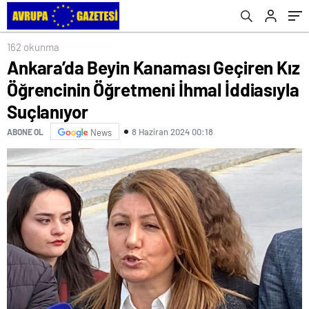
Suçlanıyor
çağrısını yineledi
162 okunma
Ankara’da Beyin Kanaması Geçiren Kız
Öğrencinin Öğretmeni İhmal İddiasıyla
Suçlanıyor
8 Haziran 2024 00:18
ABONE OL
News