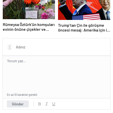
Rümeysa Öztürk’ün komşuları
Trump’tan Çin ile görüşme
evinin önüne çiçekler ve
öncesi mesaj: Amerika için iyi
notlar bıraktı
bir anlaşma yapmalıyız
En az 10 karakter gerekli
Gönder