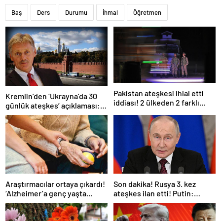
Baş
Ders
Durumu
İhmal
Öğretmen
Pakistan ateşkesi ihlal etti
Kremlin’den ‘Ukrayna’da 30
iddiası! 2 ülkeden 2 farklı
günlük ateşkes’ açıklaması:
açıklama
Bunu iyice düşünmeliyiz
Araştırmacılar ortaya çıkardı!
Son dakika! Rusya 3. kez
‘Alzheimer’a genç yaşta
ateşkes ilan etti! Putin:
yakalanabilirsiniz’
Erdoğan ile görüşme
gerçekleştireceğiz