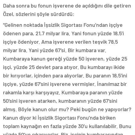
Daha sonra bu fonun işverene de açıldığını dile getiren
Özel, sözlerini şöyle sürdürdü:
“Gelinen noktada İşsizlik Sigortası Fonu’ndan işçiye
ödenen para, 21,7 milyar lira. Yani fonun yüzde 18,5’i
işçiye ödeniyor. Ama işverene verilen teşvik 78,5
milyar lira. Yani yüzde 67’si. Bir kumbara var.
Kumbaraya kanun gereği yüzde 50 işveren, yüzde 25
işçi, yüzde 25 devlet para atıyor. Bu kumbarayı ikide
bir kırıyorlar, içinden para alıyorlar. Bu paranın 18,5’ini
işçiye, yüzde 67’sini işverene vermişler. İnanılmaz bir
rakamla karşı karşıyayız. Kumbaraya paranın yüzde
50’sini işveren atarken, kumbaranın yüzde 67’sini
almış. Böyle kanun olur mu? Peki bugün ne yapıyorlar?
Kanun diyor ki İşsizlik Sigortası Fonu’nda biriken
toplam kaynağın en fazla yüzde 30’u kullanılabilir. Bunu
yüzde 50’ye çıkarıyorlar. Biz, işçinin kumbarasından