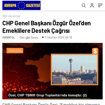
182 okunma
CHP Genel Başkanı Özgür Özel’den
Emeklilere Destek Çağrısı
7 Haziran 2024 00:18
ABONE OL
News
CHP Genel Başkanı Özgür Özel, “Emekliye hiç olmazsa