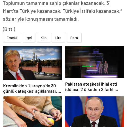
Toplumun tamamına sahip çıkanlar kazanacak. 31
Mart’ta Türkiye kazanacak, Türkiye İttifakı kazanacak.”
sözleriyle konuşmasını tamamladı.
(Bitti)
Emekli
İşçi
Kilo
Lira
Para
Pakistan ateşkesi ihlal etti
Kremlin’den ‘Ukrayna’da 30
iddiası! 2 ülkeden 2 farklı
günlük ateşkes’ açıklaması:
açıklama
Bunu iyice düşünmeliyiz