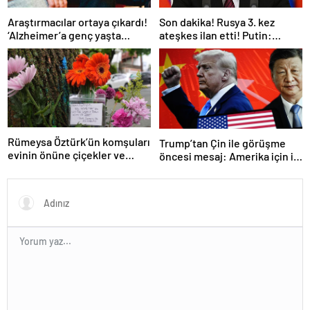
Araştırmacılar ortaya çıkardı!
Son dakika! Rusya 3. kez
‘Alzheimer’a genç yaşta
ateşkes ilan etti! Putin:
yakalanabilirsiniz’
Erdoğan ile görüşme
gerçekleştireceğiz
Rümeysa Öztürk’ün komşuları
Trump’tan Çin ile görüşme
evinin önüne çiçekler ve
öncesi mesaj: Amerika için iyi
notlar bıraktı
bir anlaşma yapmalıyız