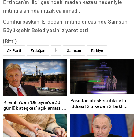
Erzincan’ın İliç ilçesindeki maden kazası nedeniyle
miting alanında müzik çalınmadı.
Cumhurbaşkanı Erdoğan, miting öncesinde Samsun
Büyükşehir Belediyesini ziyaret etti.
(Bitti)
Ak Parti
Erdoğan
İş
Samsun
Türkiye
Pakistan ateşkesi ihlal etti
Kremlin’den ‘Ukrayna’da 30
iddiası! 2 ülkeden 2 farklı
günlük ateşkes’ açıklaması:
açıklama
Bunu iyice düşünmeliyiz