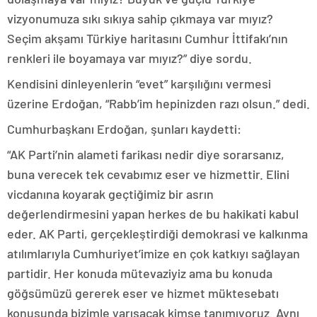
vizyonumuza sıkı sıkıya sahip çıkmaya var mıyız?
Seçim akşamı Türkiye haritasını Cumhur İttifakı’nın
renkleri ile boyamaya var mıyız?” diye sordu.
Kendisini dinleyenlerin “evet” karşılığını vermesi
üzerine Erdoğan, “Rabb’im hepinizden razı olsun.” dedi.
Cumhurbaşkanı Erdoğan, şunları kaydetti:
“AK Parti’nin alameti farikası nedir diye sorarsanız,
buna verecek tek cevabımız eser ve hizmettir. Elini
vicdanına koyarak geçtiğimiz bir asrın
değerlendirmesini yapan herkes de bu hakikati kabul
eder. AK Parti, gerçekleştirdiği demokrasi ve kalkınma
atılımlarıyla Cumhuriyet’imize en çok katkıyı sağlayan
partidir. Her konuda mütevaziyiz ama bu konuda
göğsümüzü gererek eser ve hizmet müktesebatı
konusunda bizimle yarışacak kimse tanımıyoruz. Aynı