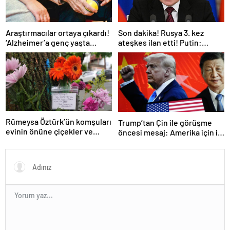
Araştırmacılar ortaya çıkardı!
Son dakika! Rusya 3. kez
‘Alzheimer’a genç yaşta
ateşkes ilan etti! Putin:
yakalanabilirsiniz’
Erdoğan ile görüşme
gerçekleştireceğiz
Rümeysa Öztürk’ün komşuları
Trump’tan Çin ile görüşme
evinin önüne çiçekler ve
öncesi mesaj: Amerika için iyi
notlar bıraktı
bir anlaşma yapmalıyız