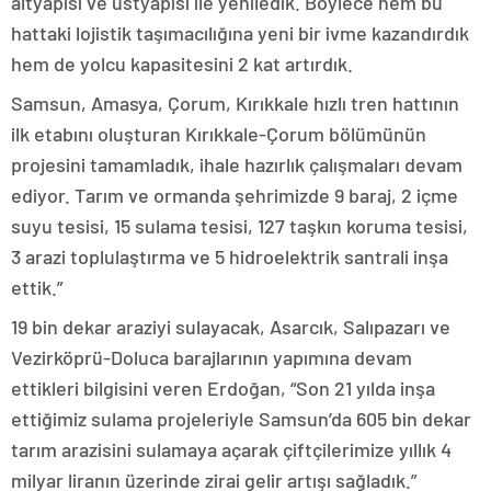
altyapısı ve üstyapısı ile yeniledik. Böylece hem bu
hattaki lojistik taşımacılığına yeni bir ivme kazandırdık
hem de yolcu kapasitesini 2 kat artırdık.
Samsun, Amasya, Çorum, Kırıkkale hızlı tren hattının
ilk etabını oluşturan Kırıkkale-Çorum bölümünün
projesini tamamladık, ihale hazırlık çalışmaları devam
ediyor. Tarım ve ormanda şehrimizde 9 baraj, 2 içme
suyu tesisi, 15 sulama tesisi, 127 taşkın koruma tesisi,
3 arazi toplulaştırma ve 5 hidroelektrik santrali inşa
ettik.”
19 bin dekar araziyi sulayacak, Asarcık, Salıpazarı ve
Vezirköprü-Doluca barajlarının yapımına devam
ettikleri bilgisini veren Erdoğan, “Son 21 yılda inşa
ettiğimiz sulama projeleriyle Samsun’da 605 bin dekar
tarım arazisini sulamaya açarak çiftçilerimize yıllık 4
milyar liranın üzerinde zirai gelir artışı sağladık.”