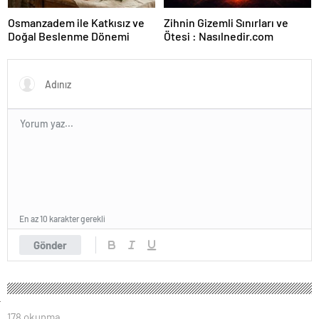
Osmanzadem ile Katkısız ve
Zihnin Gizemli Sınırları ve
Doğal Beslenme Dönemi
Ötesi : Nasılnedir.com
En az 10 karakter gerekli
Gönder
178 okunma