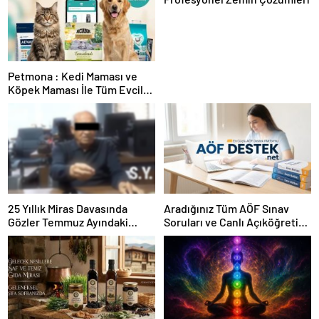
Petmona : Kedi Maması ve
Köpek Maması İle Tüm Evcil
Hayvan Ürünleri
25 Yıllık Miras Davasında
Aradığınız Tüm AÖF Sınav
Gözler Temmuz Ayındaki
Soruları ve Canlı Açıköğretim
Karar Duruşmasına Çevrildi
Forumu Burada