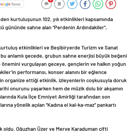
0
News
nden kurtuluşunun 102. yılı etkinlikleri kapsamında
cü gününde sahne alan “Perdenin Ardındakiler”,
 kurtuluş etkinlikleri ve Beşibiryerde Turizm ve Sanat
n bu anlamlı gecede, grubun sahne enerjisi büyük beğeni
e önemini vurgulayan geceye, gençlerin ve halkın yoğun
iler’in performansı, konser alanını bir eğlence
n organize ettiği etkinlik, izleyenlerin coşkusuyla doruk
 tarihi onurunu yaşarken hem de müzik dolu bir akşamın
alarında Kula İlçe Emniyet Amirliği tarafından son
arına yönelik açılan “Kadına el kal-ka-maz” pankartı
ık oldu. Oğuzhan Üzer ve Merve Karaduman çifti