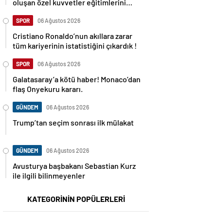
oluşan özel kuvvetler eğitimlerini
başlattı.
SPOR
06 Ağustos 2026
Cristiano Ronaldo’nun akıllara zarar
tüm kariyerinin istatistiğini çıkardık !
SPOR
06 Ağustos 2026
Galatasaray’a kötü haber! Monaco’dan
flaş Onyekuru kararı.
GÜNDEM
06 Ağustos 2026
Trump’tan seçim sonrası ilk mülakat
GÜNDEM
06 Ağustos 2026
Avusturya başbakanı Sebastian Kurz
ile ilgili bilinmeyenler
KATEGORİNİN POPÜLERLERİ