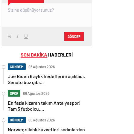
GÖNDER
SON DAKİKA
HABERLERİ
GÜNDEM
06 Ağustos 2026
Joe Biden 6 aylık hedeflerini açıkladı.
Senato buz gibi…
SPOR
06 Ağustos 2026
En fazla kızaran takım Antalyaspor!
Tam 5 futbolcu….
GÜNDEM
06 Ağustos 2026
Norweç silahlı kuvvetleri kadınlardan