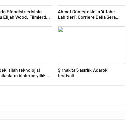
rin Efendisi serisinin
Ahmet Güneştekin’in ‘Alfabe
u Elijah Wood: Filmlerde
Lahitleri’, Corriere Della Sera
 paralar kazanmadım
kapağında
deki silah teknolojisi
Şırnak’ta 5 asırlık ‘Adarok’
silahların binlerce yıllık
festivali
ini yansıtıyor