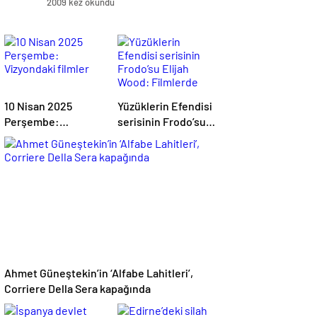
2009 kez okundu
10 Nisan 2025
Yüzüklerin Efendisi
Perşembe:
serisinin Frodo’su
Vizyondaki filmler
Elijah Wood:
Filmlerde yüksek
paralar kazanmadım
Ahmet Güneştekin’in ‘Alfabe Lahitleri’,
Corriere Della Sera kapağında