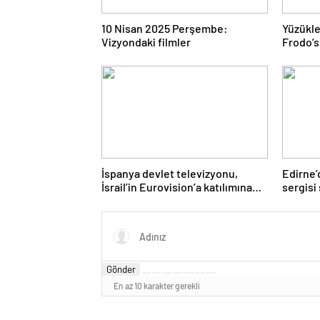
10 Nisan 2025 Perşembe:
Yüzükle
Vizyondaki filmler
Frodo’s
yüksek
İspanya devlet televizyonu,
Edirne’
İsrail’in Eurovision’a katılımına
sergisi 
karşı çıktı
gelişim
Gönder
En az 10 karakter gerekli