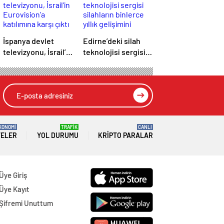
İspanya devlet
Edirne’deki silah
televizyonu, İsrail’in
teknolojisi sergisi
Eurovision’a
silahların binlerce
katılımına karşı çıktı
yıllık gelişimini
yansıtıyor
KONOMİ
TRAFİK
CANLI
TELER
YOL DURUMU
KRIPTO PARALAR
Üye Giriş
Üye Kayıt
Şifremi Unuttum