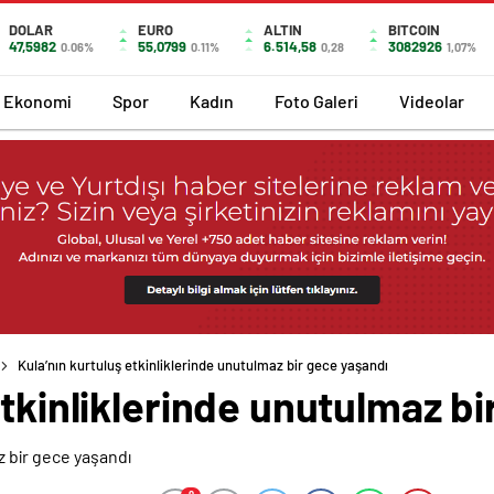
DOLAR
EURO
ALTIN
BITCOIN
47,5982
55,0799
6.514,58
3082926
0.06%
0.11%
0,28
1,07%
Ekonomi
Spor
Kadın
Foto Galeri
Videolar
Kula’nın kurtuluş etkinliklerinde unutulmaz bir gece yaşandı
etkinliklerinde unutulmaz b