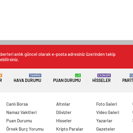
berleri anlık güncel olarak e-posta adresiniz üzerinden takip
ebilirsiniz.
K
TAHMİNİ
LİG
EKONOMİ
E
R
HAVA DURUMU
PUAN DURUMU
HISSELER
PARI
Canlı Borsa
Altınlar
Foto Galeri
Namaz Vakitleri
Dövizler
Video Galeri
Puan Durumu
Hisseler
Yazarlar
Örnek Burç Yorumu
Kripto Paralar
Gazeteler