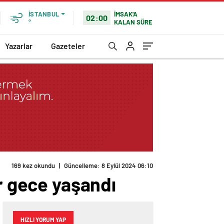
İMSAK'A
İSTANBUL
02:00
KALAN SÜRE
°
Yazarlar
Gazeteler
169 kez okundu
|
Güncelleme: 8 Eylül 2024 06:10
ir gece yaşandı
HIZLI YORUM YAP