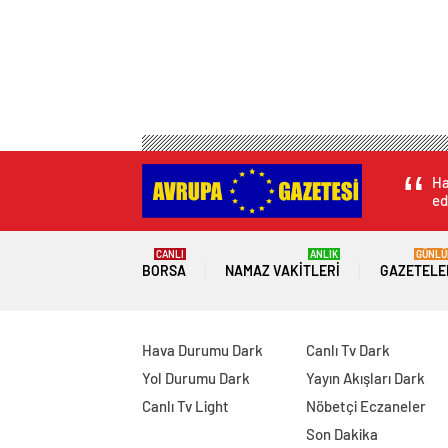
Ha
ed
CANLI
ANLIK
GÜNLÜ
BORSA
NAMAZ VAKITLERI
GAZETELE
Hava Durumu Dark
Canlı Tv Dark
Yol Durumu Dark
Yayın Akışları Dark
Canlı Tv Light
Nöbetçi Eczaneler
Son Dakika