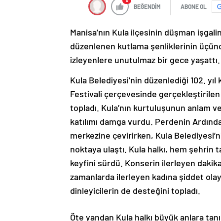
0
BEĞENDİM
ABONE OL
Manisa’nın Kula ilçesinin düşman işgali
düzenlenen kutlama şenliklerinin üçün
izleyenlere unutulmaz bir gece yaşattı.
Kula Belediyesi’nin düzenlediği 102. yıl
Festivali çerçevesinde gerçekleştirile
topladı. Kula’nın kurtuluşunun anlam v
katılımı damga vurdu. Perdenin Ardındak
merkezine çevirirken, Kula Belediyesi’ni
noktaya ulaştı. Kula halkı, hem şehrin
keyfini sürdü. Konserin ilerleyen dakik
zamanlarda ilerleyen kadına şiddet olayl
dinleyicilerin de desteğini topladı.
Öte yandan Kula halkı büyük anlara tan