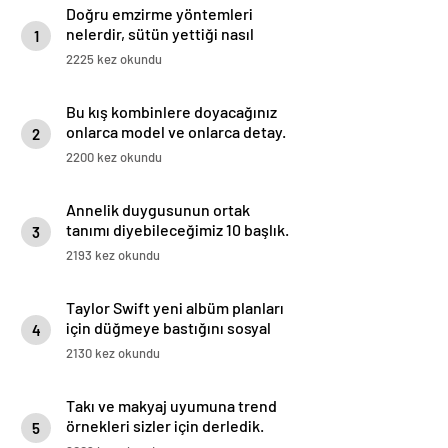
Doğru emzirme yöntemleri
nelerdir, sütün yettiği nasıl
1
anlaşılır?
2225 kez okundu
Bu kış kombinlere doyacağınız
onlarca model ve onlarca detay.
2
2200 kez okundu
Annelik duygusunun ortak
tanımı diyebileceğimiz 10 başlık.
3
2193 kez okundu
Taylor Swift yeni albüm planları
için düğmeye bastığını sosyal
4
medyadan duyurdu!
2130 kez okundu
Takı ve makyaj uyumuna trend
örnekleri sizler için derledik.
5