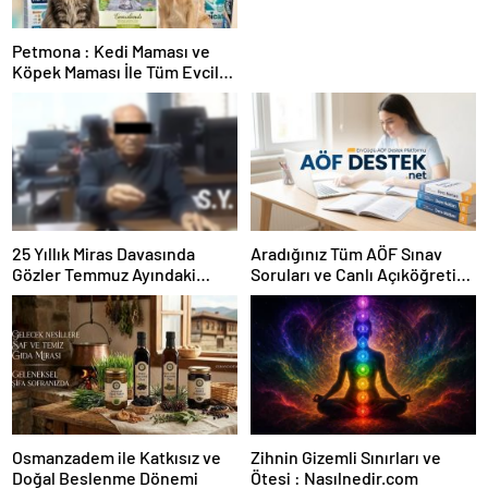
Petmona : Kedi Maması ve
Köpek Maması İle Tüm Evcil
Hayvan Ürünleri
25 Yıllık Miras Davasında
Aradığınız Tüm AÖF Sınav
Gözler Temmuz Ayındaki
Soruları ve Canlı Açıköğretim
Karar Duruşmasına Çevrildi
Forumu Burada
Osmanzadem ile Katkısız ve
Zihnin Gizemli Sınırları ve
Doğal Beslenme Dönemi
Ötesi : Nasılnedir.com